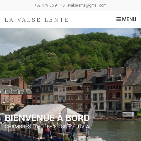
+32 479 56 91 16
lavalselente@gmail.com
LA VALSE LENTE
MENU
BIENVENUE À BORD
CHAMBRES D'HÔTES ET GÎTE FLUVIAL